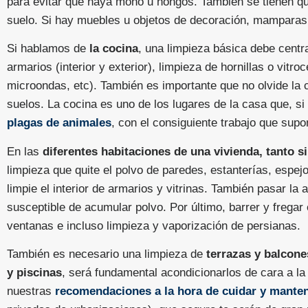
para evitar que haya moho u hongos. También se tienen que
suelo. Si hay muebles u objetos de decoración, mamparas, 
Si hablamos de
la cocina
, una limpieza básica debe centr
armarios (interior y exterior), limpieza de hornillas o vi
microondas, etc). También es importante que no olvide la
suelos. La cocina es uno de los lugares de la casa que, si
plagas de animales
, con el consiguiente trabajo que supo
En las
diferentes habitaciones de una vivienda, tanto s
limpieza que quite el polvo de paredes, estanterías, espe
limpie el interior de armarios y vitrinas. También pasar la
susceptible de acumular polvo. Por último, barrer y fregar 
ventanas e incluso limpieza y vaporización de persianas.
También es necesario una limpieza de
terrazas y balcone
y piscinas
, será fundamental acondicionarlos de cara a l
nuestras
recomendaciones a la hora de cuidar y manten