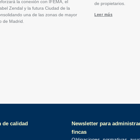
eforzará la conexión con IFEMA, el
de propietarios.
sabel Zendal y la futura Ciudad de la
consolidando una de las zonas de mayor
Leer más
o de Madrid.
n de calidad
Newsletter para administra
fincas
Obligaciones, normativas, ayu