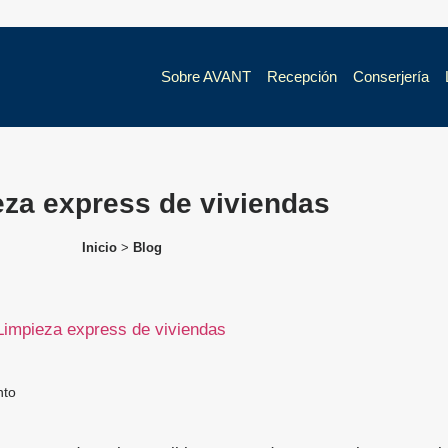
Sobre AVANT
Recepción
Conserjería
eza express de viviendas
Inicio
>
Blog
nto