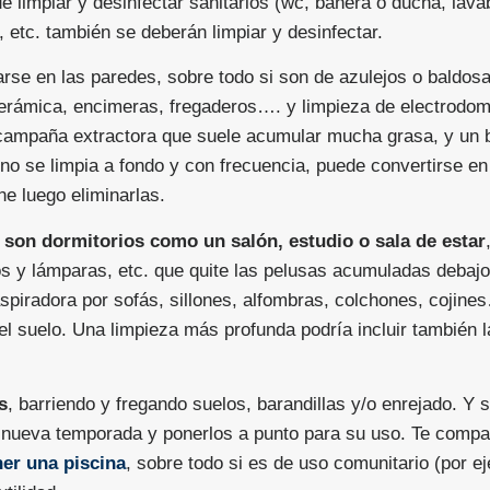
 limpiar y desinfectar sanitarios (wc, bañera o ducha, lava
etc. también se deberán limpiar y desinfectar.
arse en las paredes, sobre todo si son de azulejos o baldos
trocerámica, encimeras, fregaderos…. y limpieza de electrodo
 campaña extractora que suele acumular mucha grasa, y un b
 no se limpia a fondo y con frecuencia, puede convertirse e
ne luego eliminarlas.
i son dormitorios como un salón, estudio o sala de estar
jos y lámparas, etc. que quite las pelusas acumuladas debaj
 aspiradora por sofás, sillones, alfombras, colchones, cojine
el suelo. Una limpieza más profunda podría incluir también l
s
, barriendo y fregando suelos, barandillas y/o enrejado. Y
a nueva temporada y ponerlos a punto para su uso. Te comp
er una piscina
, sobre todo si es de uso comunitario (por e