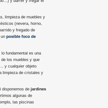
bo…) y barrer y fregar el
as, limpieza de muebles y
mésticos (nevera, horno,
arrido y fregado de
n un
posible foco de
, lo fundamental es una
o de los muebles y que
s… y cualquier objeto
a limpieza de cristales y
 si disponemos de
jardines
artimos algunas de
jemplo, las piscinas