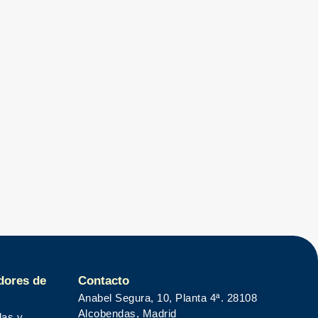
dores de
Contacto
Anabel Segura, 10, Planta 4ª. 28108
Alcobendas, Madrid
das y