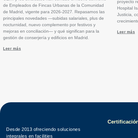
proyecto r
de Empleados de Fincas Urbanas de la Comunidad
Hospital I
de Madrid, vigente para 2026-2027. Repasamos las
Justicia, 
principales novedades —subidas salariales, plus de
crecimient
nocturnidad, nuevo complemento por festivos y
mejoras en conciliación— y qué significan para la
Leer más
gestión de conserjería y edificios en Madrid.
Leer más
Certificació
Desde 2013 ofreciendo soluciones
integrales en facilities