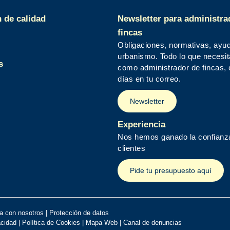
n de calidad
Newsletter para administra
fincas
Obligaciones, normativas, ayu
urbanismo. Todo lo que necesi
s
como administrador de fincas,
días en tu correo.
Newsletter
Experiencia
Nos hemos ganado la confianz
clientes
Pide tu presupuesto aquí
a con nosotros
|
Protección de datos
acidad
|
Política de Cookies
|
Mapa Web
|
Canal de denuncias