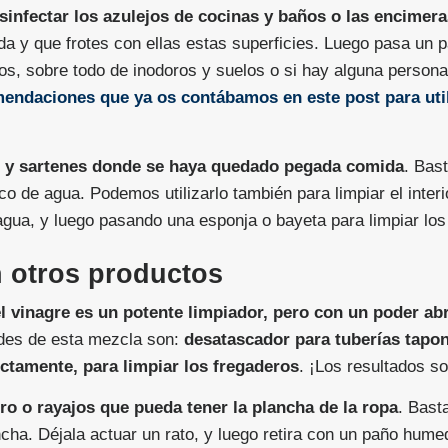
esinfectar los azulejos de cocinas y baños o las encimer
a y que frotes con ellas estas superficies. Luego pasa un 
os, sobre todo de inodoros y suelos o si hay alguna person
endaciones que ya os contábamos en este post para util
as y sartenes donde se haya quedado pegada comida
. Bas
 de agua. Podemos utilizarlo también para limpiar el interi
gua, y luego pasando una esponja o bayeta para limpiar los
 otros productos
l vinagre es un potente limpiador, pero con un poder ab
ades de esta mezcla son:
desatascador para tuberías tapon
ectamente, para limpiar los fregaderos
. ¡Los resultados s
oro o rayajos que pueda tener la plancha de la ropa
. Bast
cha. Déjala actuar un rato, y luego retira con un paño humed