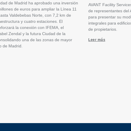
dad de Madrid ha aprobado una inversión
AVANT Facility Services 
illones de euros para ampliar la Línea 11
de representantes del
asta Valdebebas Norte, con 7,2 km de
para presentar su mode
aestructura y cuatro estaciones. El
integrales para edific
eforzará la conexión con IFEMA, el
de propietarios.
sabel Zendal y la futura Ciudad de la
consolidando una de las zonas de mayor
Leer más
o de Madrid.