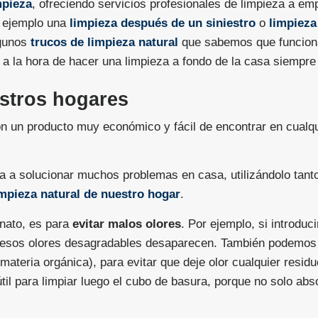
mpieza
, ofreciendo servicios profesionales de limpieza a em
r ejemplo una
limpieza después de un siniestro
o
limpieza
lgunos
trucos de limpieza natural
que sabemos que funcionan
a la hora de hacer una limpieza a fondo de la casa siempre l
estros hogares
n un producto muy económico y fácil de encontrar en cualq
a a solucionar muchos problemas en casa, utilizándolo tan
limpieza natural de nuestro hogar
.
onato, es para
evitar malos olores
. Por ejemplo, si introdu
 esos olores desagradables desaparecen. También podemos e
materia orgánica), para evitar que deje olor cualquier resid
il para limpiar luego el cubo de basura, porque no solo abso