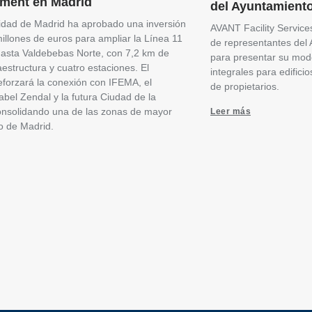
ment en Madrid
del Ayuntamient
dad de Madrid ha aprobado una inversión
AVANT Facility Services 
illones de euros para ampliar la Línea 11
de representantes del
asta Valdebebas Norte, con 7,2 km de
para presentar su mode
aestructura y cuatro estaciones. El
integrales para edific
eforzará la conexión con IFEMA, el
de propietarios.
sabel Zendal y la futura Ciudad de la
consolidando una de las zonas de mayor
Leer más
o de Madrid.