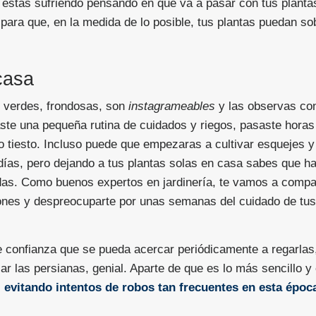
 estás sufriendo pensando en qué va a pasar con tus planta
para que, en la medida de lo posible, tus plantas puedan sobr
casa
n verdes, frondosas, son
instagrameables
y las observas co
ste una pequeña rutina de cuidados y riegos, pasaste horas
 tiesto. Incluso puede que empezaras a cultivar esquejes y a
ías, pero dejando a tus plantas solas en casa sabes que h
as. Como buenos expertos en jardinería, te vamos a compa
ones y despreocuparte por unas semanas del cuidado de tus
de confianza que se pueda acercar periódicamente a regarlas
ar las persianas, genial. Aparte de que es lo más sencillo y 
, evitando intentos de robos tan frecuentes en esta époc