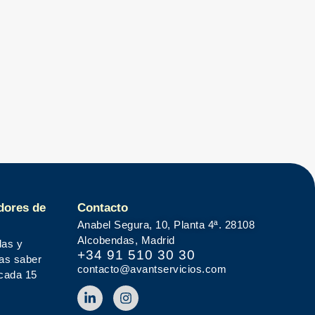
dores de
Contacto
Anabel Segura, 10, Planta 4ª. 28108
Alcobendas, Madrid
das y
+34 91 510 30 30
tas saber
contacto@avantservicios.com
 cada 15