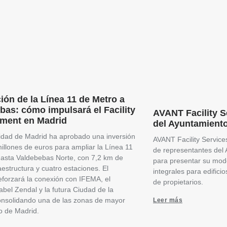
ión de la Línea 11 de Metro a
bas: cómo impulsará el Facility
AVANT Facility Se
ment en Madrid
del Ayuntamient
dad de Madrid ha aprobado una inversión
AVANT Facility Services 
illones de euros para ampliar la Línea 11
de representantes del
asta Valdebebas Norte, con 7,2 km de
para presentar su mode
aestructura y cuatro estaciones. El
integrales para edific
eforzará la conexión con IFEMA, el
de propietarios.
sabel Zendal y la futura Ciudad de la
consolidando una de las zonas de mayor
Leer más
o de Madrid.