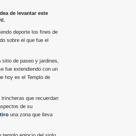
idea de levantar este
il.
endo deporte los fines de
o sobre el que fue el
 sitio de paseo y jardines,
 se fue extendiendo con un
ue hoy es el Templo de
y trincheras que recuerdan
 aspectos de su
tiro
una zona que lleva
n templo egipcio del siglo