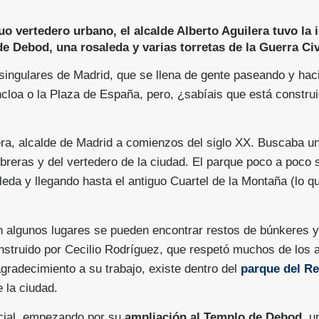
uo vertedero urbano, el alcalde Alberto Aguilera tuvo la 
 Debod, una rosaleda y varias torretas de la Guerra Civ
singulares de Madrid, que se llena de gente paseando y haci
loa o la Plaza de España, pero, ¿sabíais que está construid
lera, alcalde de Madrid a comienzos del siglo XX. Buscaba un
mbreras y del vertedero de la ciudad. El parque poco a poco
leda y llegando hasta el antiguo Cuartel de la Montaña (lo q
en algunos lugares se pueden encontrar restos de búnkeres 
onstruido por Cecilio Rodríguez, que respetó muchos de los
gradecimiento a su trabajo, existe dentro del
parque del Re
 la ciudad.
ecial, empezando por su
ampliación al Templo de Debod
, u