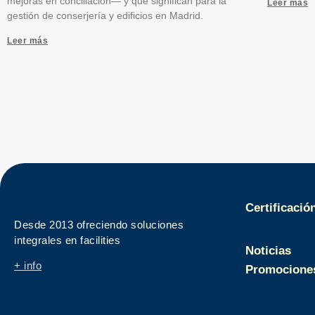
mejoras en conciliación— y qué significan para la
Leer más
gestión de conserjería y edificios en Madrid.
Leer más
Certificació
Desde 2013 ofreciendo soluciones
integrales en facilities
Noticias
+ info
Promocione