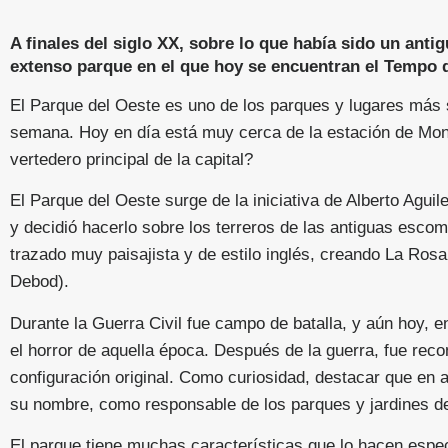
A finales del siglo XX, sobre lo que había sido un antig
extenso parque en el que hoy se encuentran el Tempo de
El Parque del Oeste es uno de los parques y lugares más 
semana. Hoy en día está muy cerca de la estación de Monc
vertedero principal de la capital?
El Parque del Oeste surge de la iniciativa de Alberto Agui
y decidió hacerlo sobre los terreros de las antiguas esco
trazado muy paisajista y de estilo inglés, creando La Rosa
Debod).
Durante la Guerra Civil fue campo de batalla, y aún hoy, 
el horror de aquella época. Después de la guerra, fue rec
configuración original. Como curiosidad, destacar que en a
su nombre, como responsable de los parques y jardines de
El parque tiene muchas características que lo hacen esp