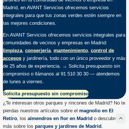
Madrid, en AVANT Servicios ofrecemos servicios
integrales para que tus zonas verdes estén siempre en
las mejores condiciones.
En AVANT Servicios ofrecemos servicios integrales para
comunidades de vecinos y empresas en Madrid:
limpieza
,
conserjería
,
mantenimiento
,
control de
accesos
y jardinería, todo con un único proveedor y más
de 25 años de experiencia. → Solicita presupuesto sin
compromiso o llámanos al 91 510 30 30 — atendemos
de lunes a viernes.
Solicita presupuesto sin compromiso
¿Te interesan otros parques y rincones de Madrid? No te
pierdas nuestros artículos sobre el
magnolio en El
Retiro
, los
almendros en flor en Madrid
o descubre
más sobre los
parques y jardines de Madrid
.