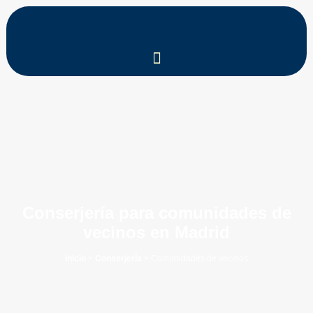
Conserjería para comunidades de
vecinos en Madrid
Inicio
>
Conserjería
> Comunidades de vecinos